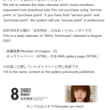
We will re-release the date calendar which many members
requested from download sale.You can purchase using "service
point" or "purchase point". If you have both "service point" and
"purchase point", the system will use "service point" in preference.
2007年8月公開の「吉沢明歩」の日めくりカレンダーです。
This is a daily calendar of "Akiho Yoshizawa" released in August
2007.
・画像枚数/Number of images：31
・ギャラリーページ（HTML）付き/With gallery page (HTML)
※以前に公開していたギャラリーと同じ内容です。
※It is the same content as the gallery previously published.
サンプルはコチラ/Samples are here!