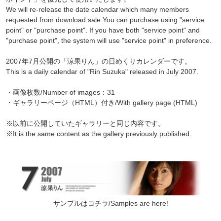
We will re-release the date calendar which many members
requested from download sale.You can purchase using "service
point" or "purchase point". If you have both "service point" and
"purchase point", the system will use "service point" in preference.
2007年7月公開の「涼果りん」の日めくりカレンダーです。
This is a daily calendar of "Rin Suzuka" released in July 2007.
・画像枚数/Number of images：31
・ギャラリーページ（HTML）付き/With gallery page (HTML)
※以前に公開していたギャラリーと同じ内容です。
※It is the same content as the gallery previously published.
サンプルはコチラ/Samples are here!