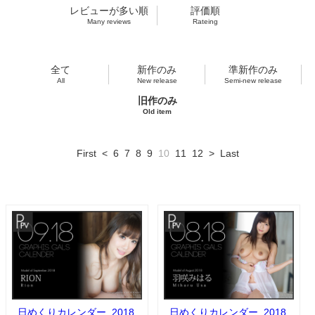
レビューが多い順
評価順
Many reviews
Rateing
全て
新作のみ
準新作のみ
All
New release
Semi-new release
旧作のみ
Old item
First
<
6
7
8
9
10
11
12
>
Last
日めくりカレンダー_2018
日めくりカレンダー_2018