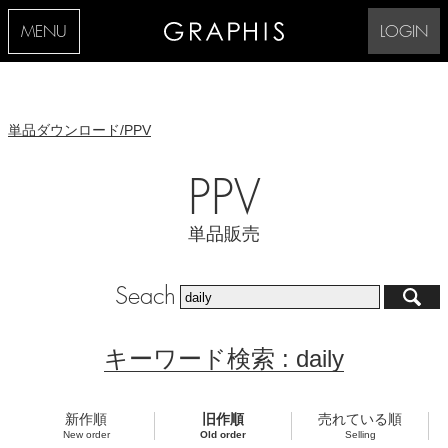
MENU
LOGIN
単品ダウンロード/PPV
PPV
単品販売
Seach
キーワード検索 : daily
新作順
旧作順
売れている順
New order
Old order
Selling