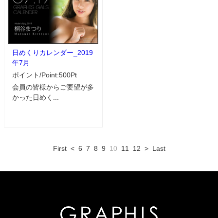
日めくりカレンダー_2019
年7月
ポイント/Point:500Pt
会員の皆様からご要望が多
かった日めく...
First
<
6
7
8
9
10
11
12
>
Last