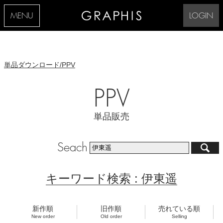
MENU
LOGIN
単品ダウンロード/PPV
PPV
単品販売
Seach
キーワード検索 : 伊東遥
新作順
旧作順
売れている順
New order
Old order
Selling