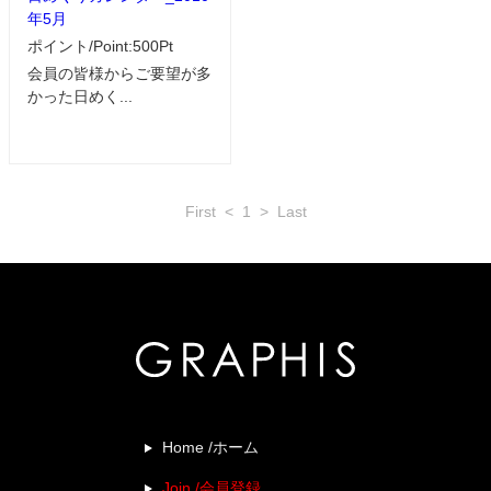
年5月
ポイント/Point:500Pt
会員の皆様からご要望が多
かった日めく...
First
<
1
>
Last
Home /ホーム
Join /会員登録