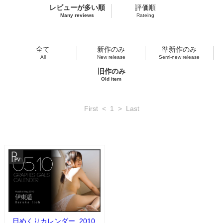
レビューが多い順
評価順
Many reviews
Rateing
全て
新作のみ
準新作のみ
All
New release
Semi-new release
旧作のみ
Old item
First
<
1
>
Last
日めくりカレンダー_2010