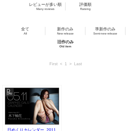
レビューが多い順
評価順
Many reviews
Rateing
全て
新作のみ
準新作のみ
All
New release
Semi-new release
旧作のみ
Old item
First
<
1
>
Last
日めくりカレンダー_2011