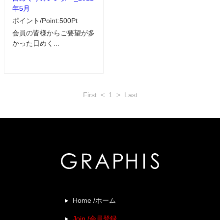
年5月
ポイント/Point:500Pt
会員の皆様からご要望が多
かった日めく...
First
<
1
>
Last
Home /ホーム
Join /会員登録