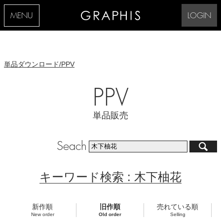
MENU
LOGIN
単品ダウンロード/PPV
PPV
単品販売
Seach
キーワード検索 : 木下柚花
新作順
旧作順
売れている順
New order
Old order
Selling