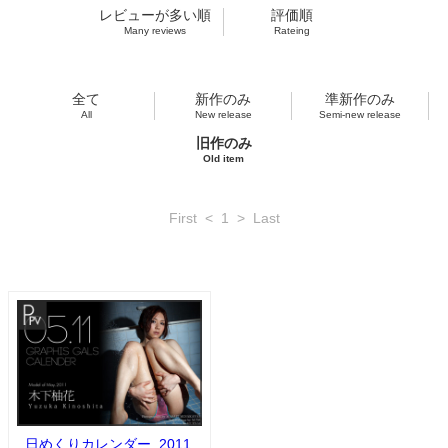
レビューが多い順
評価順
Many reviews
Rateing
全て
新作のみ
準新作のみ
All
New release
Semi-new release
旧作のみ
Old item
First
<
1
>
Last
日めくりカレンダー_2011