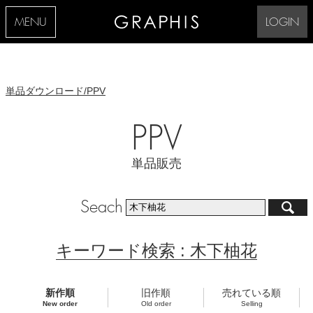
MENU
LOGIN
単品ダウンロード/PPV
PPV
単品販売
Seach
キーワード検索 : 木下柚花
新作順
旧作順
売れている順
New order
Old order
Selling