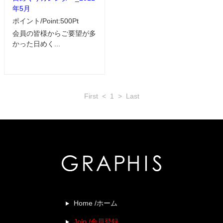
年5月
ポイント/Point:500Pt
会員の皆様からご要望が多
かった日めく...
First
<
1
>
Last
Home /ホーム
Join /会員登録