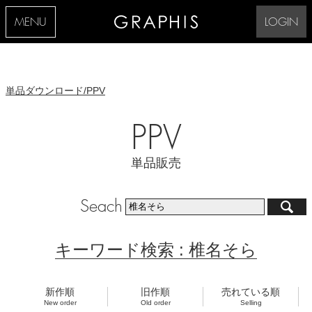
MENU
LOGIN
単品ダウンロード/PPV
PPV
単品販売
Seach
キーワード検索 : 椎名そら
新作順
旧作順
売れている順
New order
Old order
Selling