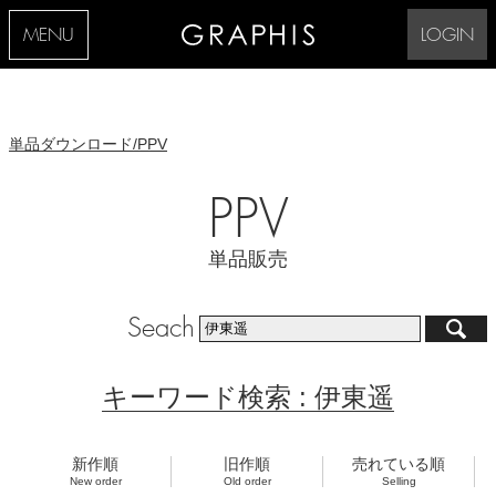
MENU
LOGIN
単品ダウンロード/PPV
PPV
単品販売
Seach
キーワード検索 : 伊東遥
新作順
旧作順
売れている順
New order
Old order
Selling