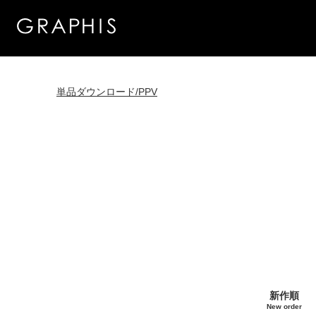
単品ダウンロード/PPV
新作順
New order