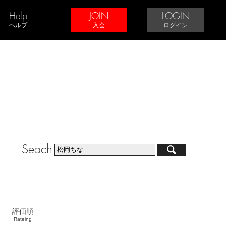
Help
JOIN
LOGIN
ヘルプ
入会
ログイン
Seach
評価順
Rateing