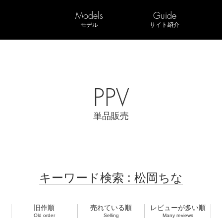
Models
Guide
モデル
サイト紹介
PPV
単品販売
キーワード検索 : 松岡ちな
旧作順
売れている順
レビューが多い順
Old order
Selling
Many reviews