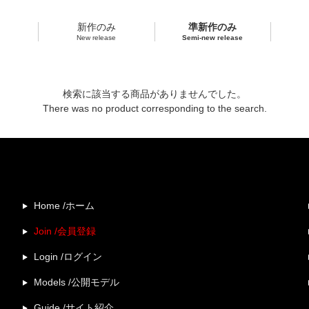
新作のみ
準新作のみ
New release
Semi-new release
検索に該当する商品がありませんでした。
There was no product corresponding to the search.
Home /ホーム
Join /会員登録
Login /ログイン
Models /公開モデル
Guide /サイト紹介