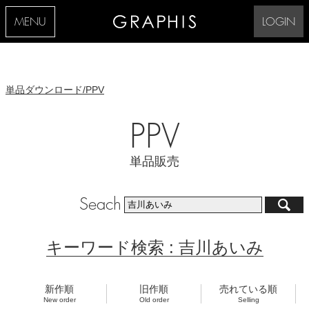
MENU
LOGIN
単品ダウンロード/PPV
PPV
単品販売
Seach
キーワード検索 : 吉川あいみ
新作順
旧作順
売れている順
New order
Old order
Selling