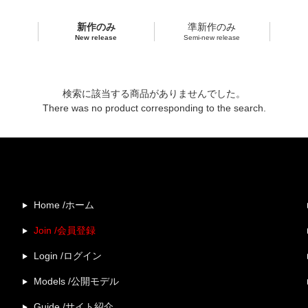
新作のみ
準新作のみ
New release
Semi-new release
検索に該当する商品がありませんでした。
There was no product corresponding to the search.
Home /ホーム
Join /会員登録
Login /ログイン
Models /公開モデル
Guide /サイト紹介