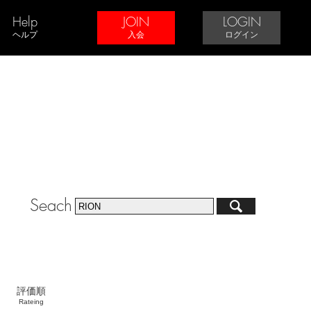
Help
JOIN
LOGIN
ヘルプ
入会
ログイン
Seach
評価順
Rateing