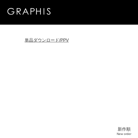
単品ダウンロード/PPV
新作順
New order