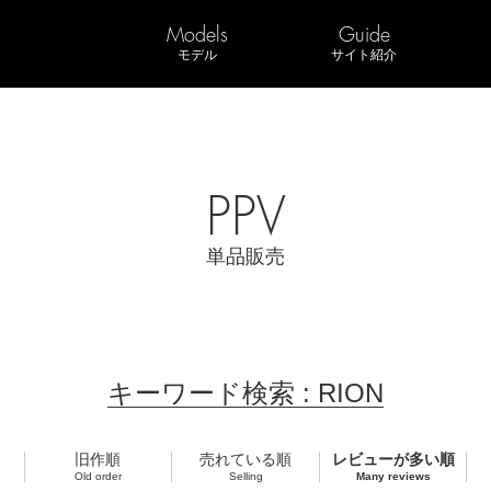
Models
Guide
モデル
サイト紹介
PPV
単品販売
キーワード検索 : RION
旧作順
売れている順
レビューが多い順
Old order
Selling
Many reviews