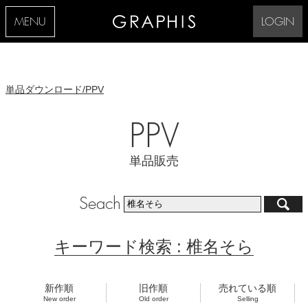
MENU
LOGIN
単品ダウンロード/PPV
PPV
単品販売
Seach
キーワード検索 : 椎名そら
新作順
旧作順
売れている順
New order
Old order
Selling