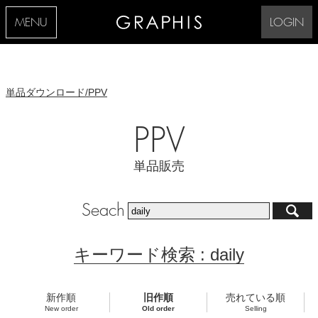
MENU
LOGIN
単品ダウンロード/PPV
PPV
単品販売
Seach
キーワード検索 : daily
新作順
旧作順
売れている順
New order
Old order
Selling