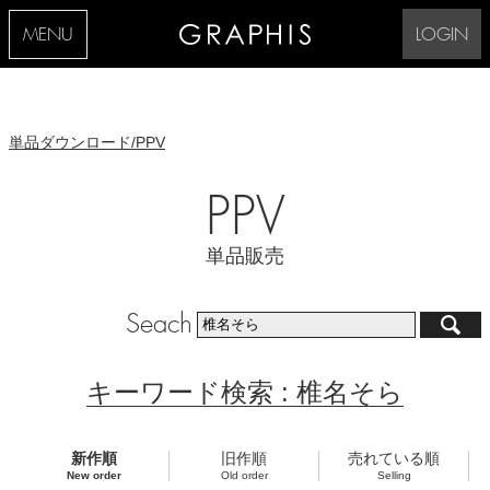
MENU
LOGIN
単品ダウンロード/PPV
PPV
単品販売
Seach
キーワード検索 : 椎名そら
新作順
旧作順
売れている順
New order
Old order
Selling