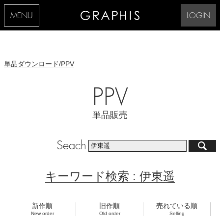
MENU
LOGIN
単品ダウンロード/PPV
PPV
単品販売
Seach
キーワード検索 : 伊東遥
新作順
旧作順
売れている順
New order
Old order
Selling