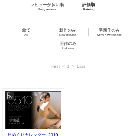
レビューが多い順
評価順
Many reviews
Rateing
全て
新作のみ
準新作のみ
All
New release
Semi-new release
旧作のみ
Old item
First
<
1
>
Last
日めくりカレンダー_2010