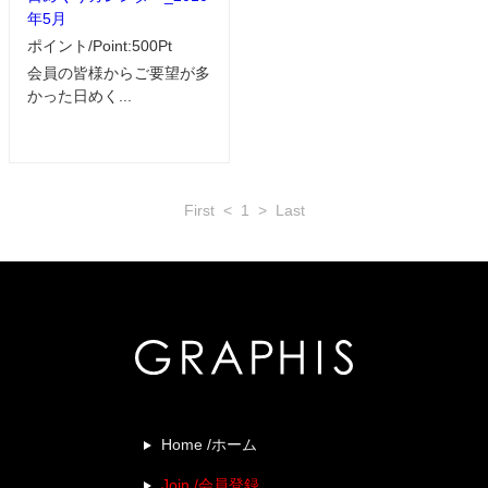
年5月
ポイント/Point:500Pt
会員の皆様からご要望が多
かった日めく...
First
<
1
>
Last
Home /ホーム
Join /会員登録