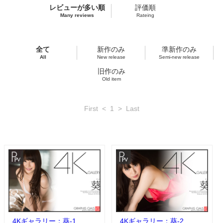
レビューが多い順
評価順
Many reviews
Rateing
全て
新作のみ
準新作のみ
All
New release
Semi-new release
旧作のみ
Old item
First
<
1
>
Last
4Kギャラリー：葵-1
4Kギャラリー：葵-2