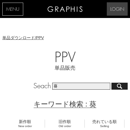
MENU
LOGIN
単品ダウンロード/PPV
PPV
単品販売
Seach
キーワード検索 : 葵
新作順
旧作順
売れている順
New order
Old order
Selling