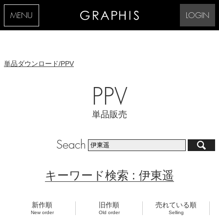
MENU
LOGIN
単品ダウンロード/PPV
PPV
単品販売
Seach
キーワード検索 : 伊東遥
新作順
旧作順
売れている順
New order
Old order
Selling