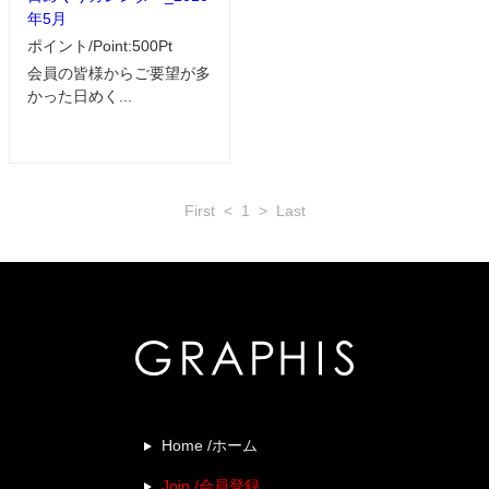
年5月
ポイント/Point:500Pt
会員の皆様からご要望が多
かった日めく...
First
<
1
>
Last
Home /ホーム
Join /会員登録