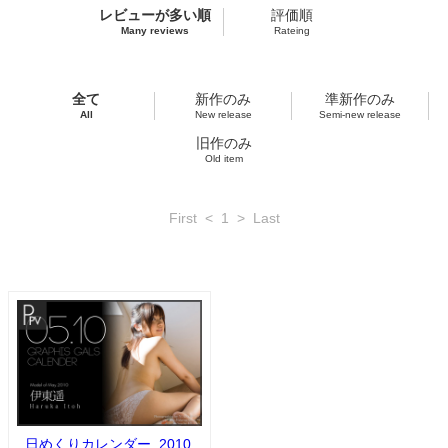
レビューが多い順
評価順
Many reviews
Rateing
全て
新作のみ
準新作のみ
All
New release
Semi-new release
旧作のみ
Old item
First
<
1
>
Last
日めくりカレンダー_2010