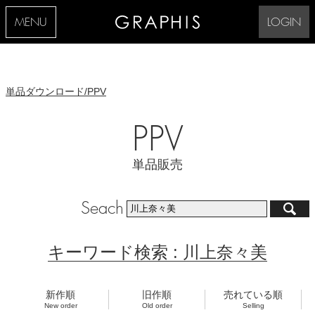
MENU
LOGIN
単品ダウンロード/PPV
PPV
単品販売
Seach
キーワード検索 : 川上奈々美
新作順
旧作順
売れている順
New order
Old order
Selling