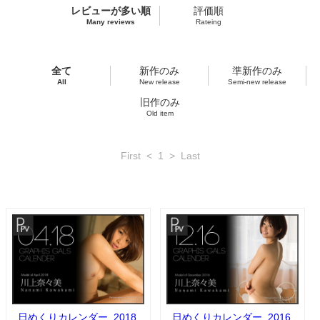
レビューが多い順
評価順
Many reviews
Rateing
全て
新作のみ
準新作のみ
All
New release
Semi-new release
旧作のみ
Old item
First
<
1
>
Last
日めくりカレンダー_2018
日めくりカレンダー_2016