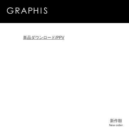
単品ダウンロード/PPV
新作順
New order