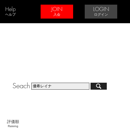
Help
JOIN
LOGIN
ヘルプ
入会
ログイン
Seach
評価順
Rateing