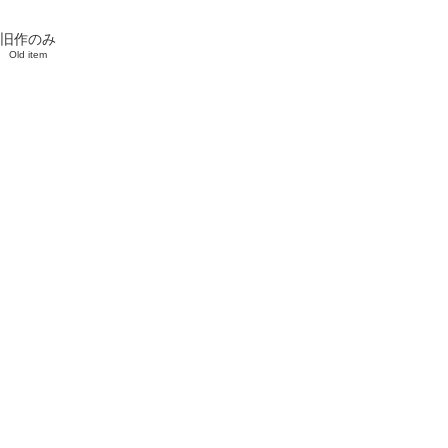
旧作のみ
Old item