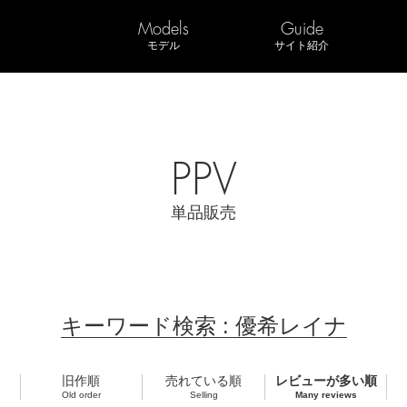
Models
Guide
モデル
サイト紹介
PPV
単品販売
キーワード検索 : 優希レイナ
旧作順
売れている順
レビューが多い順
Old order
Selling
Many reviews