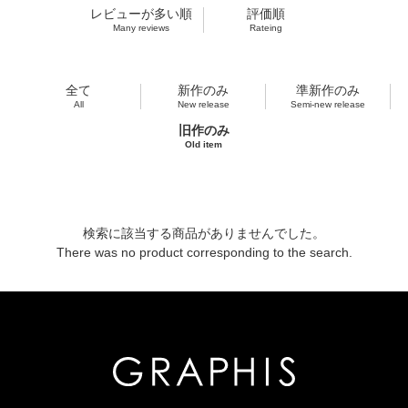
レビューが多い順
評価順
Many reviews
Rateing
全て
新作のみ
準新作のみ
All
New release
Semi-new release
旧作のみ
Old item
検索に該当する商品がありませんでした。
There was no product corresponding to the search.