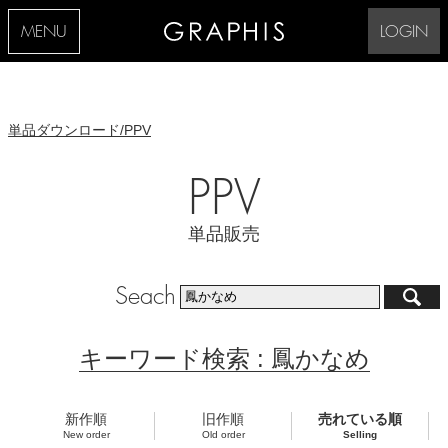
MENU
LOGIN
単品ダウンロード/PPV
PPV
単品販売
Seach
キーワード検索 : 鳳かなめ
新作順
旧作順
売れている順
New order
Old order
Selling