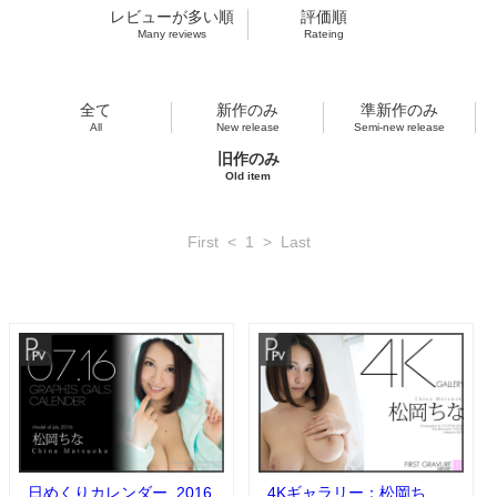
レビューが多い順
評価順
Many reviews
Rateing
全て
新作のみ
準新作のみ
All
New release
Semi-new release
旧作のみ
Old item
First
<
1
>
Last
日めくりカレンダー_2016
4Kギャラリー：松岡ち