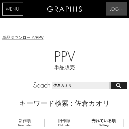
MENU
LOGIN
単品ダウンロード/PPV
PPV
単品販売
Seach
キーワード検索 : 佐倉カオリ
新作順
旧作順
売れている順
New order
Old order
Selling