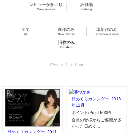
レビューが多い順
評価順
Many reviews
Rateing
全て
新作のみ
準新作のみ
All
New release
Semi-new release
旧作のみ
Old item
First
<
1
>
Last
日めくりカレンダー_2013
年12月
ポイント/Point:500Pt
会員の皆様からご要望が多
かった日めく...
日めくりカレンダー_2011