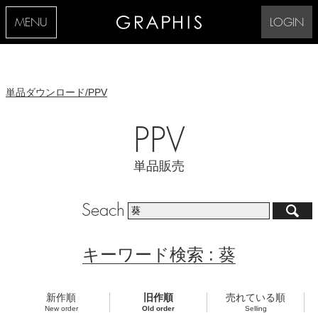
MENU
LOGIN
単品ダウンロード/PPV
PPV
単品販売
Seach
キーワード検索 : 葵
新作順
旧作順
売れている順
New order
Old order
Selling