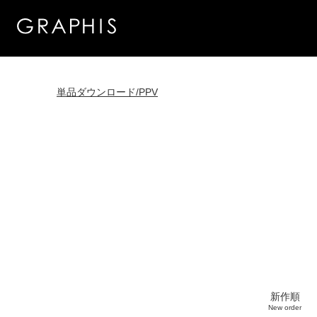
単品ダウンロード/PPV
新作順
New order