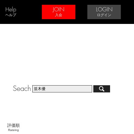
Help
JOIN
LOGIN
ヘルプ
入会
ログイン
Seach
評価順
Rateing