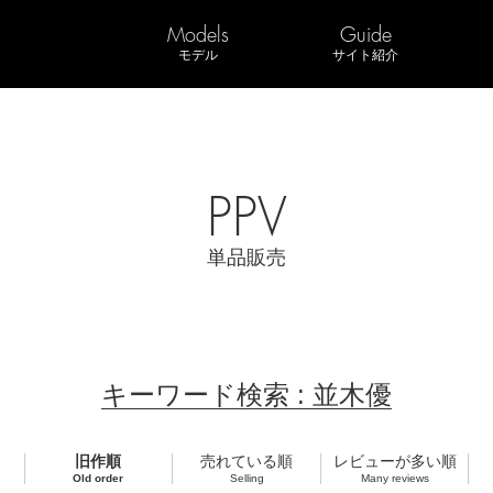
Models
Guide
モデル
サイト紹介
PPV
単品販売
キーワード検索 : 並木優
旧作順
売れている順
レビューが多い順
Old order
Selling
Many reviews