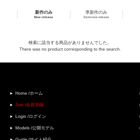
新作のみ
準新作のみ
New release
Semi-new release
検索に該当する商品がありませんでした。
There was no product corresponding to the search.
Home /ホーム
Join /会員登録
Login /ログイン
Models /公開モデル
Guide /サイト紹介