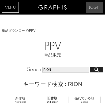
MENU
LOGIN
単品ダウンロード/PPV
PPV
単品販売
Seach
キーワード検索 : RION
新作順
旧作順
売れている順
New order
Old order
Selling