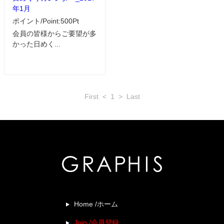
年1月
ポイント/Point:500Pt
会員の皆様からご要望が多
かった日めく...
First
<
1
>
Last
Home /ホーム
Join /会員登録