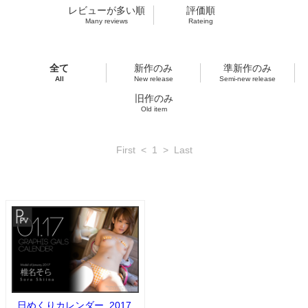
レビューが多い順
評価順
Many reviews
Rateing
全て
新作のみ
準新作のみ
All
New release
Semi-new release
旧作のみ
Old item
First
<
1
>
Last
日めくりカレンダー_2017