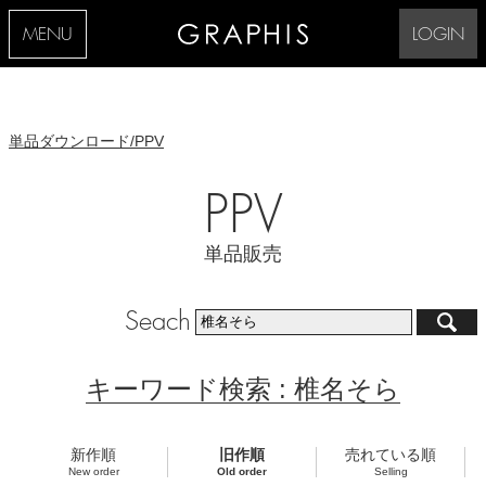
MENU
LOGIN
単品ダウンロード/PPV
PPV
単品販売
Seach
キーワード検索 : 椎名そら
新作順
旧作順
売れている順
New order
Old order
Selling