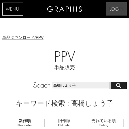
MENU
LOGIN
単品ダウンロード/PPV
PPV
単品販売
Seach
キーワード検索 : 高橋しょう子
新作順
旧作順
売れている順
New order
Old order
Selling