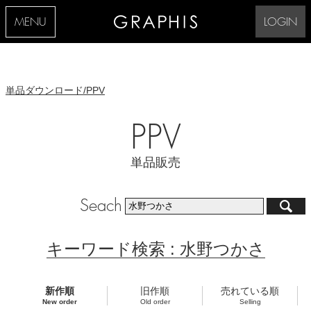
MENU
LOGIN
単品ダウンロード/PPV
PPV
単品販売
Seach
キーワード検索 : 水野つかさ
新作順
旧作順
売れている順
New order
Old order
Selling