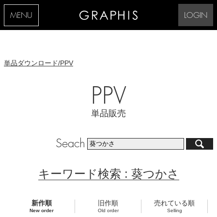
MENU
LOGIN
単品ダウンロード/PPV
PPV
単品販売
Seach
キーワード検索 : 葵つかさ
新作順
旧作順
売れている順
New order
Old order
Selling