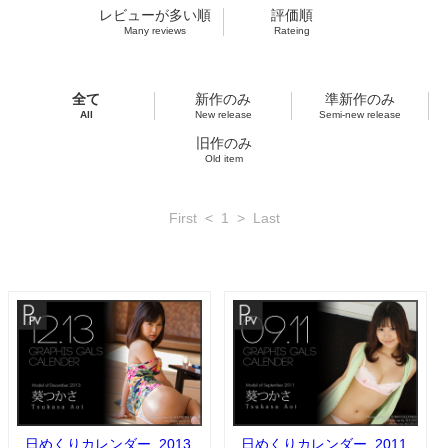
レビューが多い順
評価順
Many reviews
Rateing
全て
新作のみ
準新作のみ
All
New release
Semi-new release
旧作のみ
Old item
First
<
1
>
Last
日めくりカレンダー_2013
日めくりカレンダー_2011