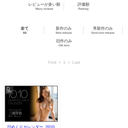
レビューが多い順
評価順
Many reviews
Rateing
全て
新作のみ
準新作のみ
All
New release
Semi-new release
旧作のみ
Old item
First
<
1
>
Last
日めくりカレンダー_2010