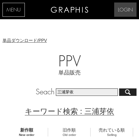
MENU
LOGIN
単品ダウンロード/PPV
PPV
単品販売
Seach
キーワード検索 : 三浦芽依
新作順
旧作順
売れている順
New order
Old order
Selling