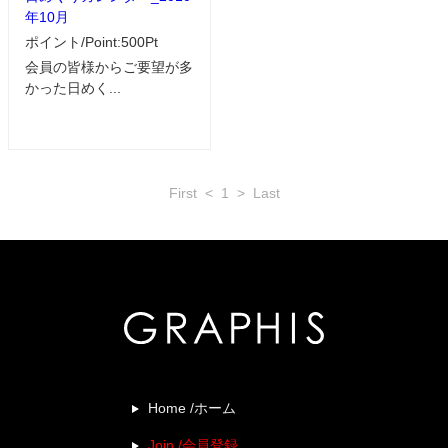
年10月
ポイント/Point:500Pt
会員の皆様からご要望が多
かった日めく...
First
<
1
>
Last
Home /ホーム
Join /会員登録