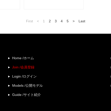
First
<
1
2
3
4
5
>
Last
Home /ホーム
Join /会員登録
Login /ログイン
Models /公開モデル
Guide /サイト紹介