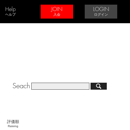
Help
JOIN
LOGIN
ヘルプ
入会
ログイン
Seach
評価順
Rateing