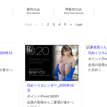
新作のみ
準新作のみ
New release
Semi-new release
First
<
1
2
3
4
5
>
Last
20年11
日めくりカレ
ポイント/Poin
会員の皆様
が多かっ
た日めく...
日めくりカレンダー_2020年10
月
ポイント/Point:500Pt
会員の皆様からご要望が多かっ