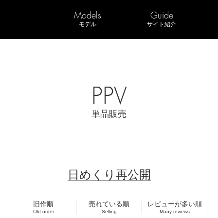
Models
Guide
モデル
サイト紹介
PPV
単品販売
日めくり再公開
旧作順
売れている順
レビューが多い順
Old order
Selling
Many reviews