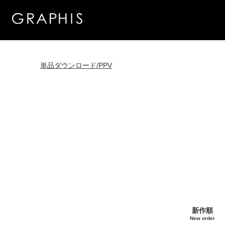
単品ダウンロード/PPV
新作順
New order