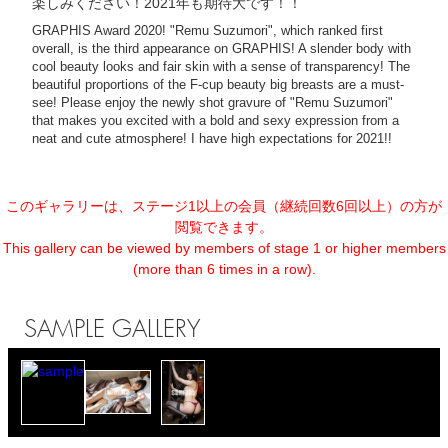
楽しみください！2021年も期待大です！！
GRAPHIS Award 2020! "Remu Suzumori", which ranked first
overall, is the third appearance on GRAPHIS! A slender body with
cool beauty looks and fair skin with a sense of transparency! The
beautiful proportions of the F-cup beauty big breasts are a must-
see! Please enjoy the newly shot gravure of "Remu Suzumori"
that makes you excited with a bold and sexy expression from a
neat and cute atmosphere! I have high expectations for 2021!!
このギャラリーは、ステージ1以上の会員（継続回数6回以上）の方が
閲覧できます。
This gallery can be viewed by members of stage 1 or higher members
(more than 6 times in a row).
SAMPLE GALLERY