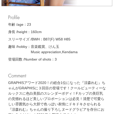
Profile
年齢 /age：
23
身長 /height：
160cm
スリーサイズ /BWH：
B87(F) W58 H85
趣味 /hobby：
音楽鑑賞、けん玉
Music appreciation,Kendama
登場回数 /Number of shots：
3
Comment
GRAPHISアワード2020！の総合1位になった『涼森れむ』ち
ゃんがGRAPHISに３回目の登場です！クールビューティーな
ルックスに色白美肌のスレンダーボディ！Fカップの美巨乳
の見惚れるほど美しいプロポーションは必見！清楚で可愛ら
しい雰囲気から大胆で色っぽい表情にドキドキさせられる
『涼森れむ』ちゃんの撮り下ろしヌードグラビアを存分にお