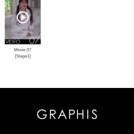
Movie 07
[Stage1]