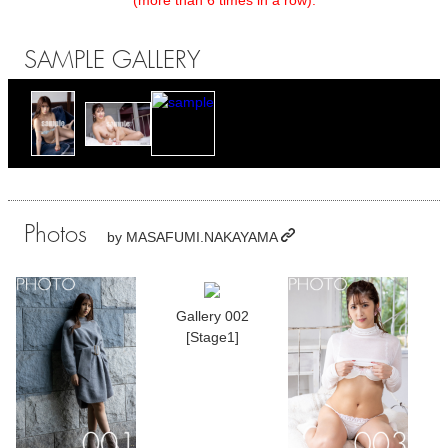
(more than 6 times in a row).
SAMPLE GALLERY
Photos
by
MASAFUMI.NAKAYAMA
Gallery 002
[Stage1]