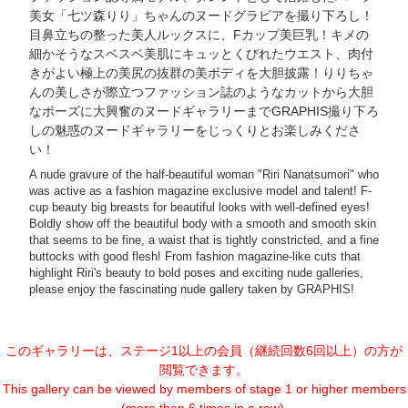
美女「七ツ森りり」ちゃんのヌードグラビアを撮り下ろし！
目鼻立ちの整った美人ルックスに、Fカップ美巨乳！キメの
細かそうなスベスベ美肌にキュッとくびれたウエスト、肉付
きがよい極上の美尻の抜群の美ボディを大胆披露！りりちゃ
んの美しさが際立つファッション誌のようなカットから大胆
なポーズに大興奮のヌードギャラリーまでGRAPHIS撮り下ろ
しの魅惑のヌードギャラリーをじっくりとお楽しみくださ
い！
A nude gravure of the half-beautiful woman "Riri Nanatsumori" who
was active as a fashion magazine exclusive model and talent! F-
cup beauty big breasts for beautiful looks with well-defined eyes!
Boldly show off the beautiful body with a smooth and smooth skin
that seems to be fine, a waist that is tightly constricted, and a fine
buttocks with good flesh! From fashion magazine-like cuts that
highlight Riri's beauty to bold poses and exciting nude galleries,
please enjoy the fascinating nude gallery taken by GRAPHIS!
このギャラリーは、ステージ1以上の会員（継続回数6回以上）の方が
閲覧できます。
This gallery can be viewed by members of stage 1 or higher members