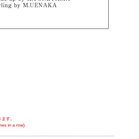
きます。
es in a row).