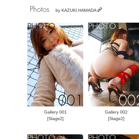
Photos
by
KAZUKI.HAMADA
Gallery 001
Gallery 002
[Stage2]
[Stage2]