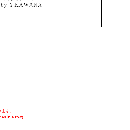
きます。
es in a row).