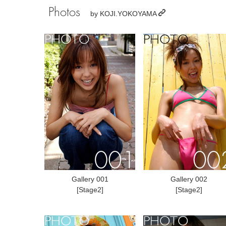
Photos
by
KOJI.YOKOYAMA
Gallery 001
Gallery 002
[Stage2]
[Stage2]