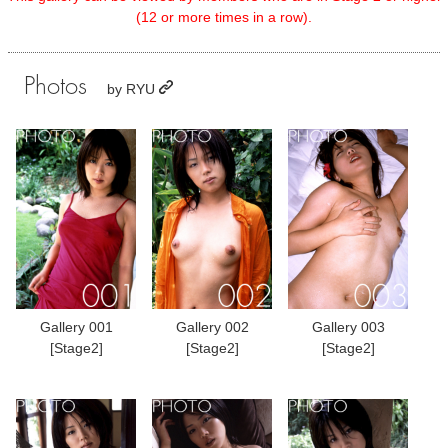
(12 or more times in a row).
Photos
by
RYU
Gallery 001
Gallery 002
Gallery 003
[Stage2]
[Stage2]
[Stage2]