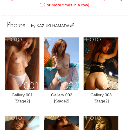
(12 or more times in a row).
Photos
by
KAZUKI.HAMADA
Gallery 001
Gallery 002
Gallery 003
[Stage2]
[Stage2]
[Stage2]