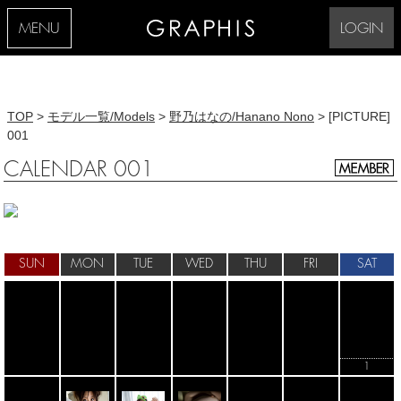
MENU
LOGIN
TOP
>
モデル一覧/Models
>
野乃はなの/Hanano Nono
> [PICTURE]
001
CALENDAR 001
SUN
MON
TUE
WED
THU
FRI
SAT