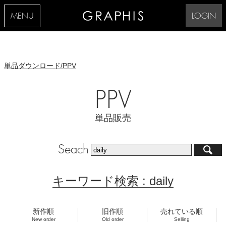
MENU
LOGIN
単品ダウンロード/PPV
PPV
単品販売
Seach
キーワード検索 : daily
新作順
旧作順
売れている順
New order
Old order
Selling