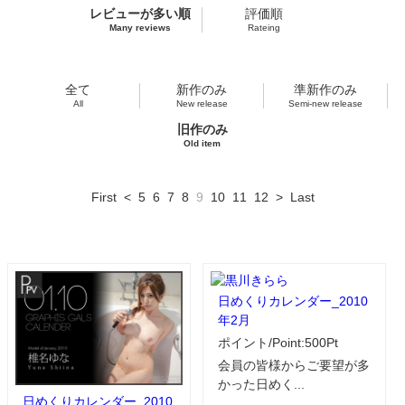
レビューが多い順
評価順
Many reviews
Rateing
全て
新作のみ
準新作のみ
All
New release
Semi-new release
旧作のみ
Old item
First
<
5
6
7
8
9
10
11
12
>
Last
日めくりカレンダー_2010
年2月
ポイント/Point:500Pt
会員の皆様からご要望が多
かった日めく...
日めくりカレンダー_2010