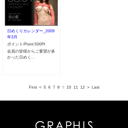
日めくりカレンダー_2009
年3月
ポイント/Point:500Pt
会員の皆様からご要望が多
かった日めく...
First
<
5
6
7
8
9
10
11
12
>
Last