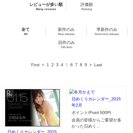
レビューが多い順
評価順
Many reviews
Rateing
全て
新作のみ
準新作のみ
All
New release
Semi-new release
旧作のみ
Old item
First
<
1
2
3
4
5
6
7
8
9
>
Last
日めくりカレンダー_2015
年2月
ポイント/Point:500Pt
会員の皆様からご要望が多
かった日めく...
日めくりカレンダー_2015