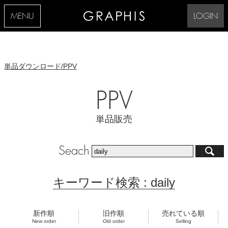
MENU
LOGIN
単品ダウンロード/PPV
PPV
単品販売
Seach
キーワード検索 : daily
新作順
旧作順
売れている順
New order
Old order
Selling