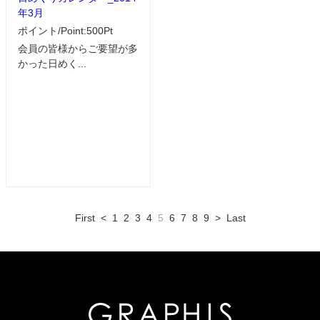
年3月
ポイント/Point:500Pt
会員の皆様からご要望が多
かった日めく...
First
<
1
2
3
4
5
6
7
8
9
>
Last