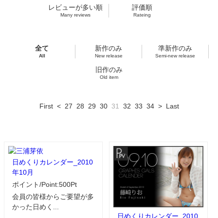
レビューが多い順
評価順
Many reviews
Rateing
全て
新作のみ
準新作のみ
All
New release
Semi-new release
旧作のみ
Old item
First
<
27
28
29
30
31
32
33
34
>
Last
日めくりカレンダー_2010
年10月
ポイント/Point:500Pt
会員の皆様からご要望が多
かった日めく...
日めくりカレンダー_2010