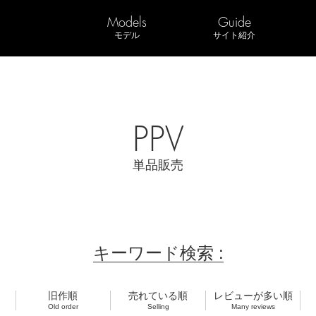
Models
Guide
モデル
サイト紹介
PPV
単品販売
キーワード検索 :
旧作順
売れている順
レビューが多い順
Old order
Selling
Many reviews