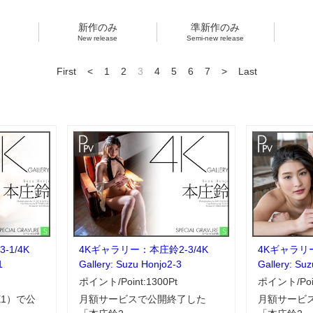
新作のみ
準新作のみ
New release
Semi-new release
First
<
1
2
3
4
5
6
7
>
Last
1/4K
4Kギャラリー：本庄鈴2-3/4K
4Kギャラリー
1
Gallery: Suzu Honjo2-3
Gallery: Su
ポイント/Point:1300Pt
ポイント/Poin
E1）で公
月額サービスで公開終了した
月額サービ