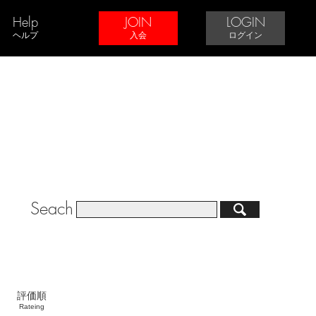
Help
JOIN
LOGIN
ヘルプ
入会
ログイン
Seach
評価順
Rateing