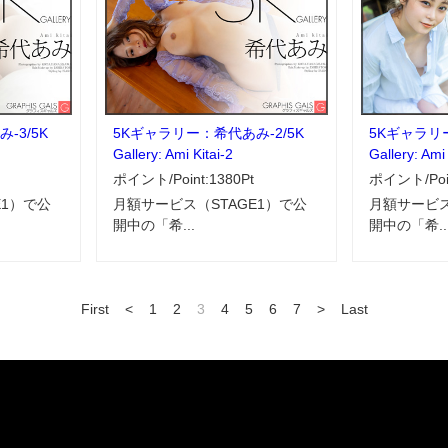
-3/5K
5Kギャラリー：希代あみ-2/5K
5Kギャラリー
Gallery: Ami Kitai-2
Gallery: Ami 
ポイント/Point:1380Pt
ポイント/Poin
E1）で公
月額サービス（STAGE1）で公
月額サービス
開中の「希...
開中の「希..
First
<
1
2
3
4
5
6
7
>
Last