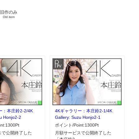
旧作のみ
Old item
：本庄鈴2-2/4K
4Kギャラリー：本庄鈴2-1/4K
zu Honjo2-2
Gallery: Suzu Honjo2-1
t:1300Pt
ポイント/Point:1300Pt
スで公開終了した
月額サービスで公開終了した