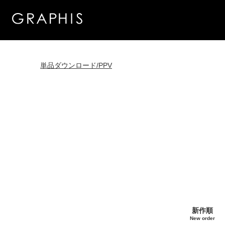
単品ダウンロード/PPV
新作順
New order