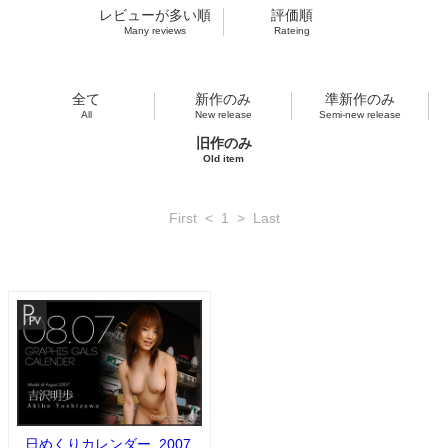
レビューが多い順
評価順
Many reviews
Rateing
全て
新作のみ
準新作のみ
All
New release
Semi-new release
旧作のみ
Old item
First
<
1
>
Last
日めくりカレンダー_2007