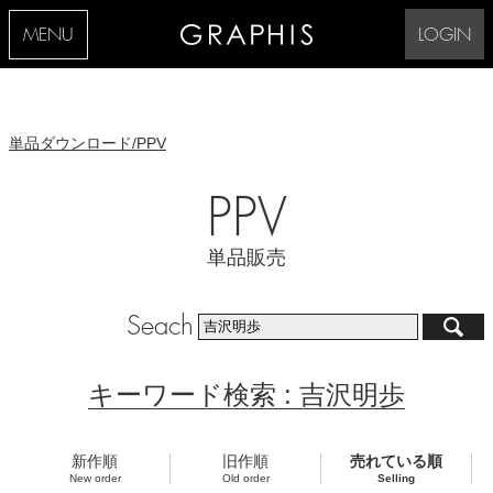
MENU
LOGIN
単品ダウンロード/PPV
PPV
単品販売
Seach
キーワード検索 : 吉沢明歩
新作順
旧作順
売れている順
New order
Old order
Selling