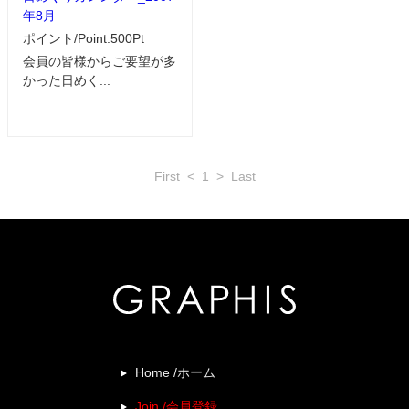
年8月
ポイント/Point:500Pt
会員の皆様からご要望が多
かった日めく...
First
<
1
>
Last
Home /ホーム
Join /会員登録