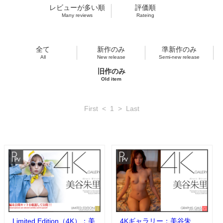
レビューが多い順
評価順
Many reviews
Rateing
全て
新作のみ
準新作のみ
All
New release
Semi-new release
旧作のみ
Old item
First
<
1
>
Last
Limited Edition（4K）：美
4Kギャラリー：美谷朱