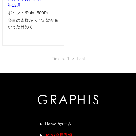
年12月
ポイント/Point:500Pt
会員の皆様からご要望が多
かった日めく...
First
<
1
>
Last
Home /ホーム
Join /会員登録