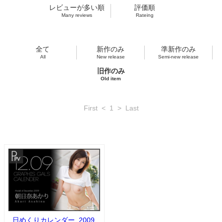
レビューが多い順
評価順
Many reviews
Rateing
全て
新作のみ
準新作のみ
All
New release
Semi-new release
旧作のみ
Old item
First
<
1
>
Last
日めくりカレンダー_2009