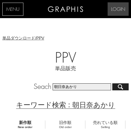
MENU
LOGIN
単品ダウンロード/PPV
PPV
単品販売
Seach
キーワード検索 : 朝日奈あかり
新作順
旧作順
売れている順
New order
Old order
Selling