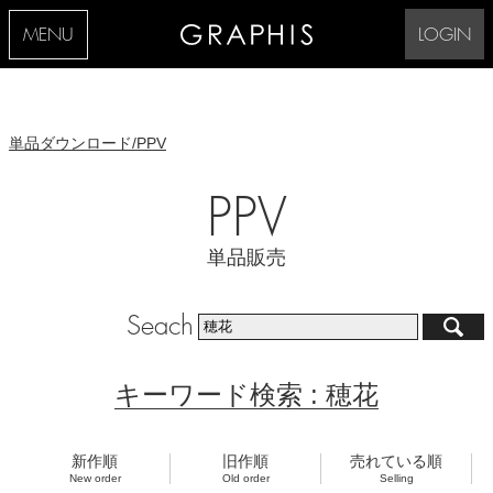
MENU
LOGIN
単品ダウンロード/PPV
PPV
単品販売
Seach
キーワード検索 : 穂花
新作順
旧作順
売れている順
New order
Old order
Selling