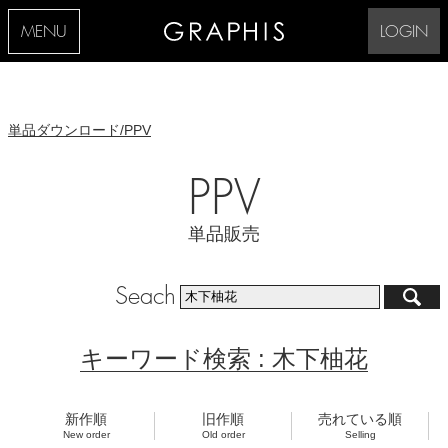
MENU
LOGIN
単品ダウンロード/PPV
PPV
単品販売
Seach
キーワード検索 : 木下柚花
新作順
旧作順
売れている順
New order
Old order
Selling