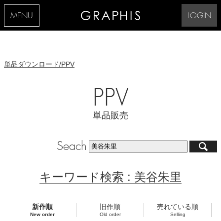
MENU
LOGIN
単品ダウンロード/PPV
PPV
単品販売
Seach
キーワード検索 : 美谷朱里
新作順
旧作順
売れている順
New order
Old order
Selling