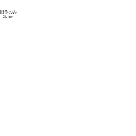
旧作のみ
Old item