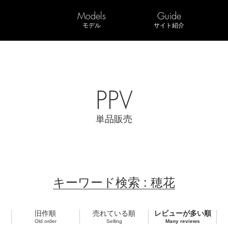
Models
Guide
モデル
サイト紹介
PPV
単品販売
キーワード検索 : 穂花
旧作順
売れている順
レビューが多い順
Old order
Selling
Many reviews