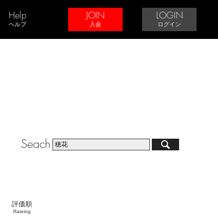
Help
JOIN
LOGIN
ヘルプ
入会
ログイン
Seach
評価順
Rateing