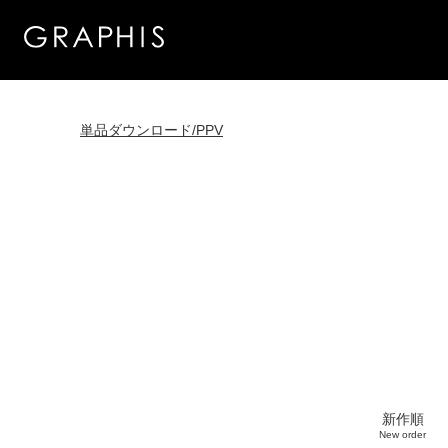
単品ダウンロード/PPV
新作順
New order